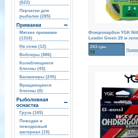
(622)
Перчатки для
рыбалки (285)
Приманки
Мягкие приманки
Флюрокарбон YGK Nit
(1316)
Leader Green 25 м зел
На сома (12)
203 грн.
Подро
5$
Воблеры (986)
Колеблющиеся
блесны (43)
Балансиры (245)
Вращающиеся
блесны (0)
Рыболовная
оснастка
Груза (165)
Поводки и
поводковый
материал (15)