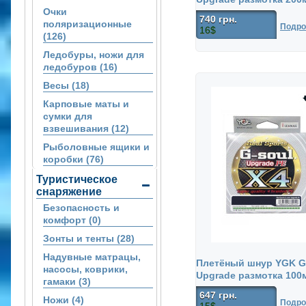
Очки
740 грн.
поляризационные
Подро
16$
(126)
Ледобуры, ножи для
ледобуров (16)
Весы (18)
Карповые маты и
сумки для
взвешивания (12)
Рыболовные ящики и
коробки (76)
Туристическое
снаряжение
Безопасность и
комфорт (0)
Зонты и тенты (28)
Надувные матрацы,
Плетёный шнур YGK G
насосы, коврики,
Upgrade размотка 100
гамаки (3)
647 грн.
Ножи (4)
Подро