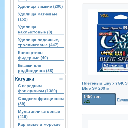
Удилища зимние (200)
Удилища матчевые
(152)
Удилища
нахлыстовые (8)
Удилища лодочные,
троллинговые (447)
Квивертипы
фидерные (40)
Бланки для
родбилдинга (38)
Катушки
Плетеный шнур YGK 
С передним
Blue SP 200 м
фрикционом (1389)
1450 грн.
С задним фрикционом
Подро
32$
(89)
Мультипликаторные
(419)
Карповые и морские