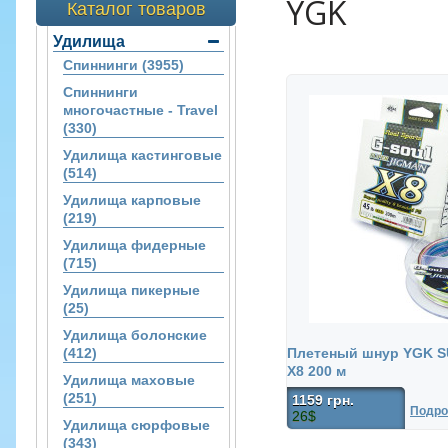
YGK
Каталог товаров
Удилища
Спиннинги (3955)
Спиннинги
многочастные - Travel
(330)
Удилища кастинговые
(514)
Удилища карповые
(219)
Удилища фидерные
(715)
Удилища пикерные
(25)
Удилища болонские
(412)
Плетеный шнур YGK 
X8 200 м
Удилища маховые
(251)
1159 грн.
Подро
26$
Удилища сюрфовые
(343)