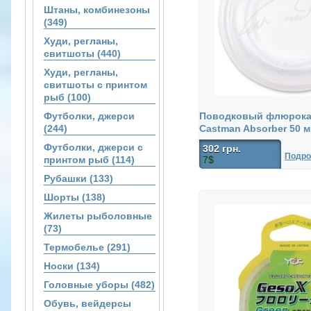
Штаны, комбинезоны
(349)
Худи, регланы,
свитшоты (440)
Худи, регланы,
свитшоты с принтом
рыб (100)
Футболки, джерси
Поводковый флюрокар
(244)
Castman Absorber 50 
Футболки, джерси с
302 грн.
Подро
принтом рыб (114)
7$
Рубашки (133)
Шорты (138)
Жилеты рыболовные
(73)
Термобелье (291)
Носки (134)
Головные уборы (482)
Обувь, вейдерсы