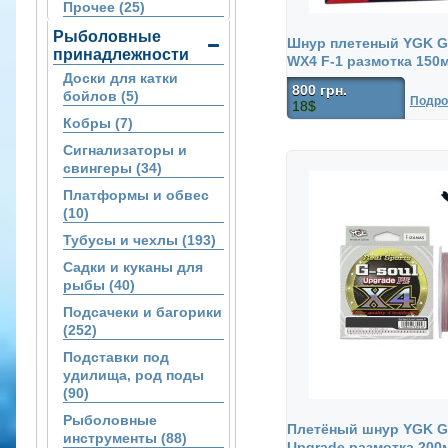
Прочее (25)
Рыболовные
Шнур плетеный YGK G
принадлежности
WX4 F-1 размотка 150
Доски для катки
800 грн.
бойлов (5)
Подро
18$
Кобры (7)
Сигнализаторы и
свингеры (34)
Платформы и обвес
(10)
Тубусы и чехлы (193)
Садки и куканы для
рыбы (40)
Подсачеки и багорики
(252)
Подставки под
удилища, род поды
(90)
Рыболовные
Плетёный шнур YGK G
инструменты (88)
Upgrade размотка 200