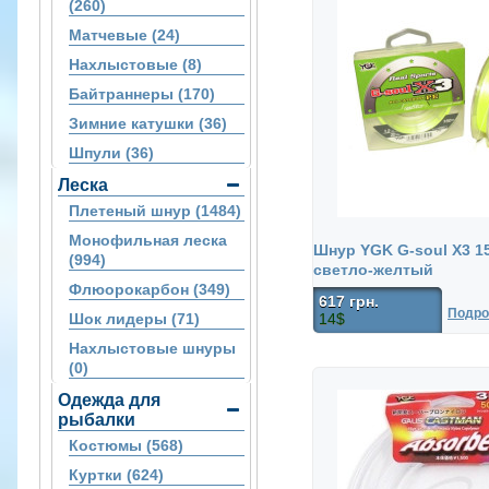
(260)
Матчевые (24)
Нахлыстовые (8)
Байтраннеры (170)
Зимние катушки (36)
Шпули (36)
Леска
Плетеный шнур (1484)
Монофильная леска
Шнур YGK G-soul X3 1
(994)
светло-желтый
Флюорокарбон (349)
617 грн.
Подро
Шок лидеры (71)
14$
Нахлыстовые шнуры
(0)
Одежда для
рыбалки
Костюмы (568)
Куртки (624)