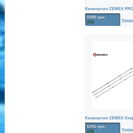
Квивертип ZEMEX PRO
1595 грн.
Подро
35$
Квивертип ZEMEX Grap
1291 грн.
Подро
26$