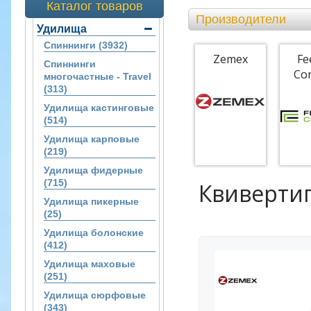
Каталог товаров
Производители
Удилища
Спиннинги (3932)
Zemex
Fe
Спиннинги
Co
многочастные - Travel
(313)
Удилища кастинговые
(514)
Удилища карповые
(219)
Удилища фидерные
(715)
Квиверти
Удилища пикерные
(25)
Удилища болонские
(412)
Удилища маховые
(251)
Удилища сюрфовые
(343)