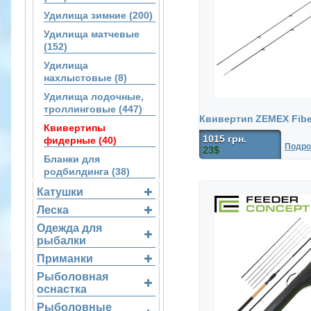
Удилища зимние (200)
Удилища матчевые
(152)
Удилища
нахлыстовые (8)
Удилища лодочные,
троллинговые (447)
Квивертип ZEMEX Fibe
Квивертипы
1015 грн.
фидерные (40)
Подро
23$
Бланки для
родбилдинга (38)
Катушки
Леска
Одежда для
рыбалки
Приманки
Рыболовная
оснастка
Рыболовные