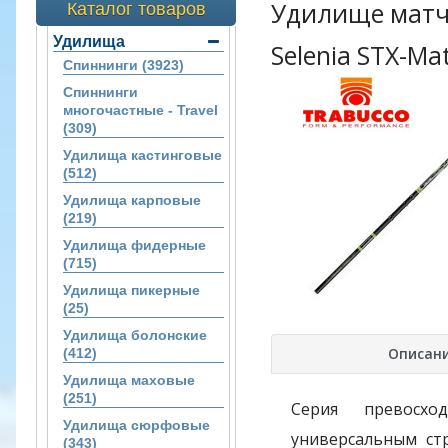
Удилище матче
Каталог товаров
Удилища
Selenia STX-Ma
Спиннинги (3923)
Спиннинги
многочастные - Travel
(309)
Удилища кастинговые
(512)
Удилища карповые
(219)
Удилища фидерные
(715)
Удилища пикерные
(25)
Удилища болонские
Описан
(412)
Удилища маховые
(251)
Серия превосхо
Удилища сюрфовые
универсальным ст
(343)