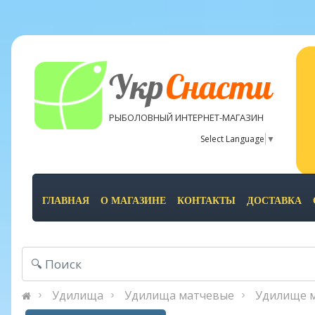
Укр
Снасти
РЫБОЛОВНЫЙ ИНТЕРНЕТ-МАГАЗИН
Select Language
▼
ГЛАВНАЯ
О МАГАЗИНЕ
КОНТАКТЫ
ДОСТАВКА
Удилища
Удилища матчевые
Удилище м