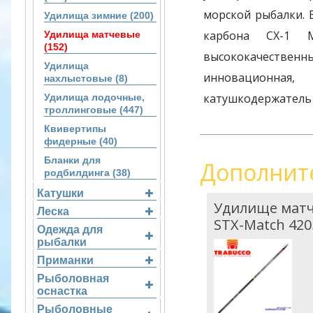
морской рыбалки. 
Удилища зимние (200)
карбона CX-1 M
Удилища матчевые
(152)
высококачественны
Удилища
инновационная
нахлыстовые (8)
катушкодержатель 
Удилища лодочные,
троллинговые (447)
Квивертипы
фидерные (40)
Бланки для
Дополнит
родбилдинга (38)
Катушки
Удилище матче
Леска
STX-Match 420
Одежда для
рыбалки
Приманки
Рыболовная
оснастка
Рыболовные