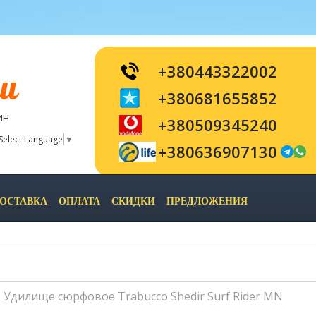
+380443322002
и
+380681655852
ИН
+380509345240
Select Language
▼
+380636907130
ОСТАВКА
ОПЛАТА
СКИДКИ
ПРЕДЛОЖЕНИЯ
Удилище сюрфовое Trabucco Shedir Surf Rider MN