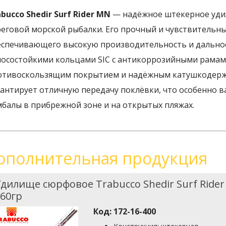
bucco Shedir Surf Rider MN
— надёжное штекерное уди
еговой морской рыбалки. Его прочный и чувствительный
еспечивающего высокую производительность и дальнос
носостойкими кольцами SIC с антикоррозийными рамам
отивоскользящим покрытием и надёжным катушкодерж
антирует отличную передачу поклёвки, что особенно в
мбалы в прибрежной зоне и на открытых пляжах.
ополнительная продукция
дилище сюрфовое Trabucco Shedir Surf Rider
60гр
Код:
172-16-400