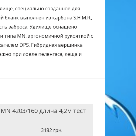
лище, специально созданное для
 бланк выполнен из карбона S.H.M.R.,
ть заброса. Удилище оснащено
и типа MN, эргономичной рукояткой с
ателем DPS. Гибридная вершинка
ажно при ловле пеленгаса, леща и
 MN 4203/160 длина 4,2м тест
3182 грн.