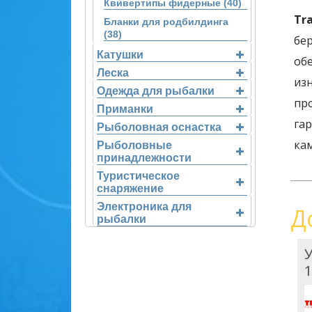
Квивертипы фидерные (40)
Tra
Бланки для родбилдинга
(38)
бер
Катушки
об
Леска
из
Одежда для рыбалки
пр
Приманки
гар
Рыболовная оснастка
ка
Рыболовные
принадлежности
Туристическое
снаряжение
Электроника для
Д
рыбалки
У
1