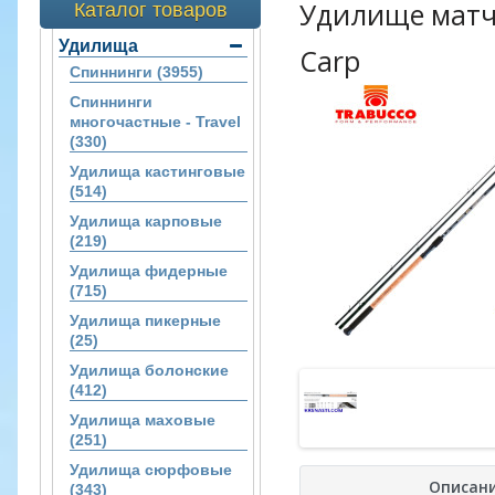
Удилище матче
Каталог товаров
Удилища
Carp
Спиннинги (3955)
Спиннинги
многочастные - Travel
(330)
Удилища кастинговые
(514)
Удилища карповые
(219)
Удилища фидерные
(715)
Удилища пикерные
(25)
Удилища болонские
(412)
Удилища маховые
(251)
Удилища сюрфовые
Описан
(343)