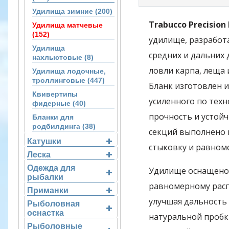
Удилища зимние (200)
Trabucco Precision
Удилища матчевые
(152)
удилище, разработ
Удилища
средних и дальних 
нахлыстовые (8)
ловли карпа, леща 
Удилища лодочные,
троллинговые (447)
Бланк изготовлен и
Квивертипы
усиленного по техн
фидерные (40)
прочность и устой
Бланки для
родбилдинга (38)
секций выполнено п
Катушки
стыковку и равном
Леска
Одежда для
Удилище оснащено 
рыбалки
равномерному расп
Приманки
улучшая дальность 
Рыболовная
оснастка
натуральной пробк
Рыболовные