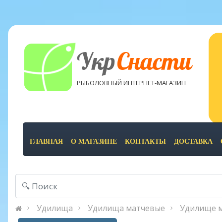
Укр
Снасти
РЫБОЛОВНЫЙ ИНТЕРНЕТ-МАГАЗИН
ГЛАВНАЯ
О МАГАЗИНЕ
КОНТАКТЫ
ДОСТАВКА
Удилища
Удилища матчевые
Удилище м