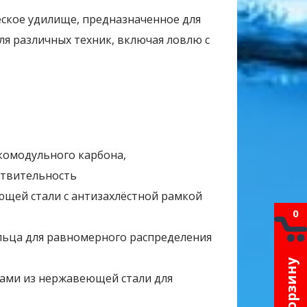
еское удилище, предназначенное для
для различных техник, включая ловлю с
сокомодульного карбона,
ствительность
ющей стали с антизахлёстной рамкой
0
льца для равномерного распределения
В корзину
ами из нержавеющей стали для