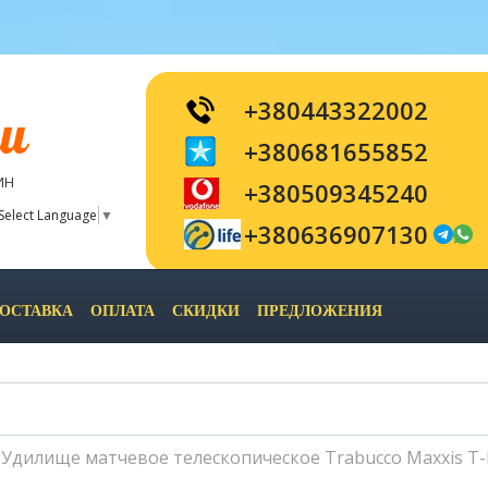
+380443322002
и
+380681655852
ИН
+380509345240
Select Language
▼
+380636907130
ОСТАВКА
ОПЛАТА
СКИДКИ
ПРЕДЛОЖЕНИЯ
Удилище матчевое телескопическое Trabucco Maxxis T