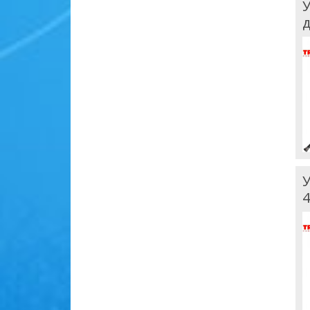
У
д
У
4