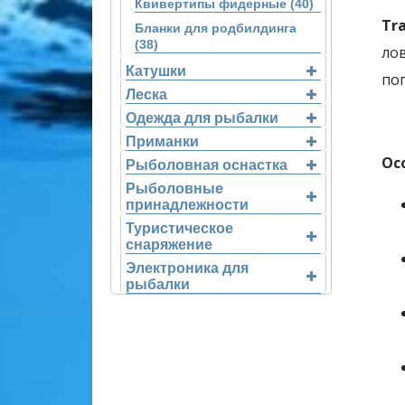
Квивертипы фидерные (40)
Tr
Бланки для родбилдинга
(38)
лов
Катушки
по
Леска
Одежда для рыбалки
Приманки
Ос
Рыболовная оснастка
Рыболовные
принадлежности
Туристическое
снаряжение
Электроника для
рыбалки