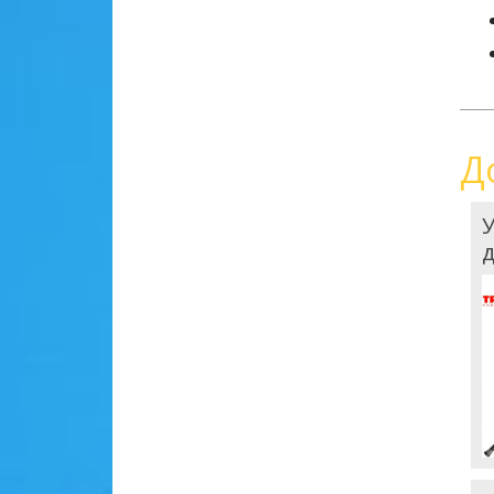
Д
У
д