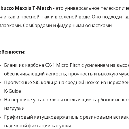
abucco Maxxis T-Match
- это универсальное телескопич
ли как в пресной, так и в солёной воде. Оно подходит 
плавками, бомбардами и фидерными оснастками.
обенности:
Бланк из карбона CX-1 Micro Pitch с усилением из вы
обеспечивающий лёгкость, прочность и высокую чув
Пропускные SiC кольца на средней ножке из нержаве
K-Guide
На вершине установлены скользящие карбоновые ко
нагрузки
Графитовый катушкодержатель с резиновыми вставк
надёжной фиксации катушки