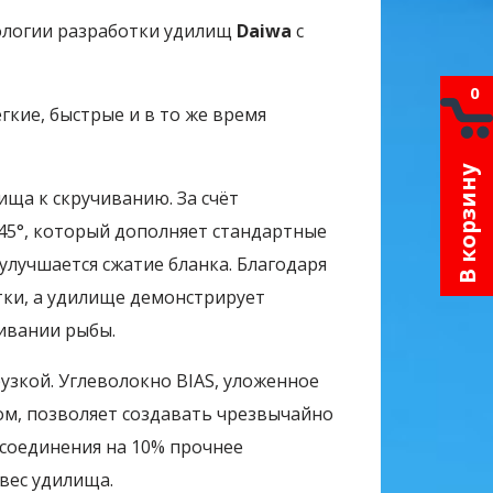
ологии разработки удилищ
Daiwa
с
0
гкие, быстрые и в то же время
В корзину
ща к скручиванию. За счёт
45°, который дополняет стандартные
 улучшается сжатие бланка. Благодаря
тки, а удилище демонстрирует
ивании рыбы.
рузкой. Углеволокно BIAS, уложенное
ом, позволяет создавать чрезвычайно
 соединения на 10% прочнее
вес удилища.