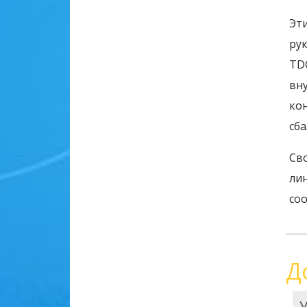
Эт
ру
TD
вн
ко
сба
Св
ли
со
Д
У