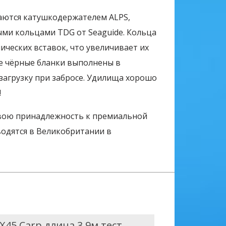
аются катушкодержателем ALPS,
ыми кольцами TDG от Seaguide. Кольца
ческих вставок, что увеличивает их
е чёрные бланки выполнены в
загрузку при забросе. Удилища хорошо
!
вою принадлежность к премиальной
водятся в Великобритании в
X45 Carp длина 3,9м тест