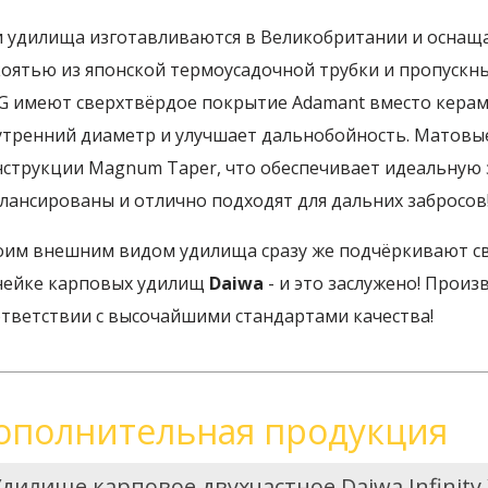
и удилища изготавливаются в Великобритании и оснащ
коятью из японской термоусадочной трубки и пропускн
G имеют сверхтвёрдое покрытие Adamant вместо керами
утренний диаметр и улучшает дальнобойность. Матовы
нструкции Magnum Taper, что обеспечивает идеальную 
лансированы и отлично подходят для дальних забросов
оим внешним видом удилища сразу же подчёркивают с
нейке карповых удилищ
Daiwa
- и это заслужено! Произ
ответствии с высочайшими стандартами качества!
ополнительная продукция
дилище карповое двухчастное Daiwa Infinity 