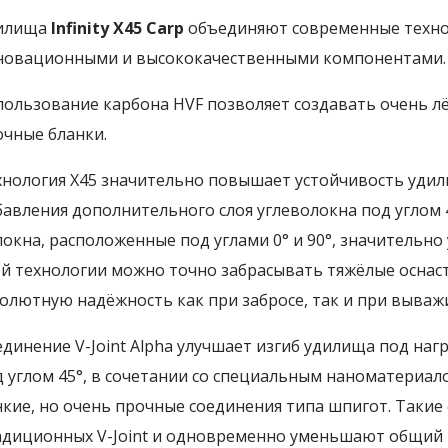
илища
Infinity X45 Carp
объединяют современные техн
новационными и высококачественными компонентами.
ользование карбона HVF позволяет создавать очень лё
очные бланки.
хнология X45 значительно повышает устойчивость удили
бавления дополнительного слоя углеволокна под углом 
окна, расположенные под углами 0° и 90°, значительно
ой технологии можно точно забрасывать тяжёлые оснас
солютную надёжность как при забросе, так и при вываж
динение V-Joint Alpha улучшает изгиб удилища под наг
д углом 45°, в сочетании со специальным наноматериал
нкие, но очень прочные соединения типа шпигот. Такие
адиционных V-Joint и одновременно уменьшают общий 