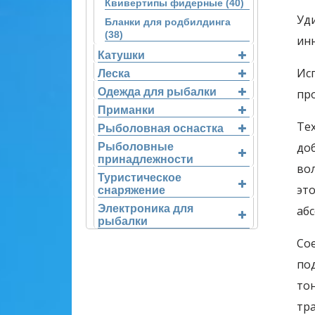
Квивертипы фидерные (40)
Уд
Бланки для родбилдинга
(38)
ин
Катушки
Исп
Леска
Одежда для рыбалки
пр
Приманки
Те
Рыболовная оснастка
до
Рыболовные
принадлежности
вол
Туристическое
эт
снаряжение
Электроника для
аб
рыбалки
Сое
по
то
тр