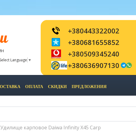
+380443322002
и
+380681655852
ИН
+380509345240
Select Language
▼
+380636907130
ОСТАВКА
ОПЛАТА
СКИДКИ
ПРЕДЛОЖЕНИЯ
Удилище карповое Daiwa Infinity X45 Carp