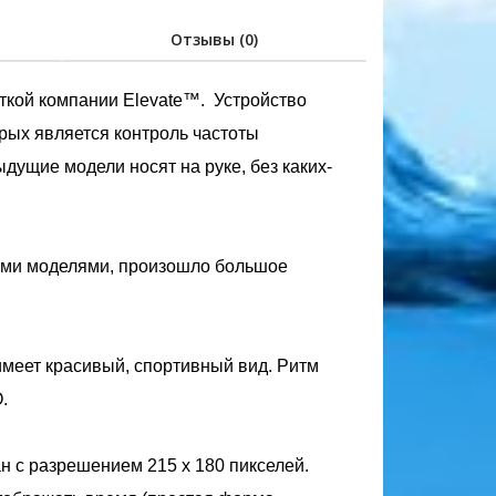
Отзывы (0)
ткой компании Elevate™. Устройство
рых является контроль частоты
ыдущие модели носят на руке, без каких-
щими моделями, произошло большое
и имеет красивый, спортивный вид. Ритм
O.
н с разрешением 215 х 180 пикселей.