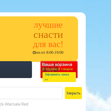
лучшие
снасти
для вас!
пн-пт 8:00-19:00
В корзине
0
товаров
Оформить заказ
›››
Закрыть
ck-Marsala Red