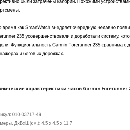
ективно были затрачены калории. Похожими устройствам
ртсмены.
о время как SmartWatch внедряет очередную недавно появ
erunner 235 усовершенствовали и доработали систему, ко
ели. Функциональность Garmin Forerunner 235 сравнима с
нажерах и беговых дорожках.
хнические характеристики часов Garmin Forerunner 2
икул: 010-03717-49
меры, ДxВxШ(см.): 4.5 x 4.5 x 11.7