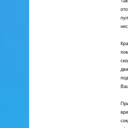
Так
ото
пул
нес
Кра
пом
ско
дви
под
Ваш
При
вре
сок