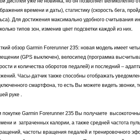
ой дисплей уже не новинка, но он позволяет великолепно 
бражения времени и даты), статистику (скорость бега, прой
ьса). Для достижения максимально удобного считывания и
колько типов зон, изменив цвет подсветки каждой из них.
ткий обзор Garmin Forerunner 235: новая модель имеет четы
ещении (GPS выключен), велосипед (программа высчитывае
рости и количества оборотов педалей) и последний – адап
жений. Часы-датчик также способны отображать уведомлен
ключенного смартфона, то есть Вы можете видеть звонки, 
ей руке .
 покупке Garmin Forerunner 235 Вы получаете высокоточны
мени и затраченных калории, а также средней частота пул
ращений, частоты вращения педалей и тренировочного эффе