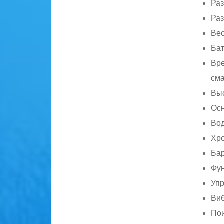
Раз
Раз
Вес
Бат
Вре
сма
Выс
Ос
Вод
Хро
Бар
Фун
Упр
Виб
Пои