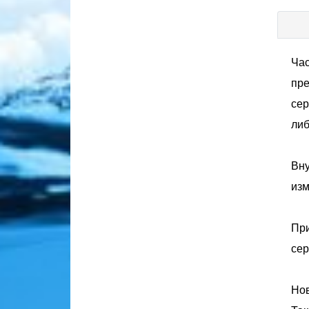
Час
пре
сер
либ
Вну
изм
При
сер
Нов