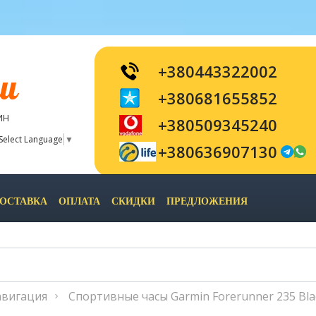
+380443322002
и
+380681655852
ИН
+380509345240
Select Language
▼
+380636907130
ОСТАВКА
ОПЛАТА
СКИДКИ
ПРЕДЛОЖЕНИЯ
авигация
Спортивные часы Garmin Forerunner 235 Bla