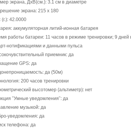
мер экрана, ДxВ(см.): 3.1 см в диаметре
решение экрана: 215 x 180
 (г.): 42.0000
арея: аккумуляторная литий-ионная батарея
мя работы батареи: 11 часов в режиме тренировки; 9 дней 
рт-нотификациями и данными пульса
окочувствительный приемник: да
нащение GPS: да
онепроницаемость: да (50м)
нология: 200 часов тренировки
ометрический высотомер (альтиметр): нет
кция "Умные уведомления": да
авление музыкой: да
ро-уведомления: да
ск телефона: да