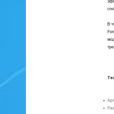
эфф
спо
В т
For
мод
тре
Те
Арт
Раз