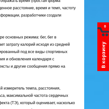
отображать время (простая форма
денное расстояние, время и темп, частоту
нформации, разработчики создали
0
ре основных режима: бег, бег в
В корзину
т затрату калорий исходя из средней
тированный под все виды спортивных
ия и обновления календаря с
тексты и другие сообщения прямо на
й измеритель темпа, расстояния,
ьса, максимальной частота сердечных
кта (TЭ), который оценивает, насколько