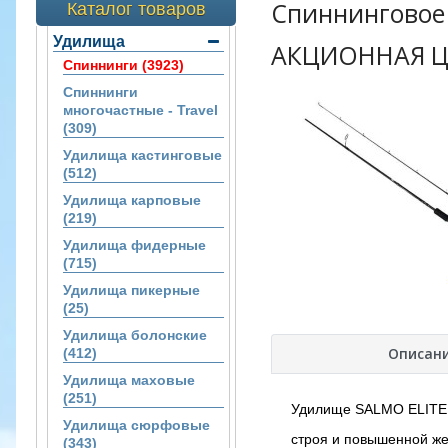
Спиннинговое
Каталог товаров
Удилища
АКЦИОННАЯ ЦЕ
Спиннинги (3923)
Спиннинги
многочастные - Travel
(309)
Удилища кастинговые
(512)
Удилища карповые
(219)
Удилища фидерные
(715)
Удилища пикерные
(25)
Удилища болонские
Описан
(412)
Удилища маховые
(251)
Удилище SALMO ELITE 
Удилища сюрфовые
строя и повышенной же
(343)