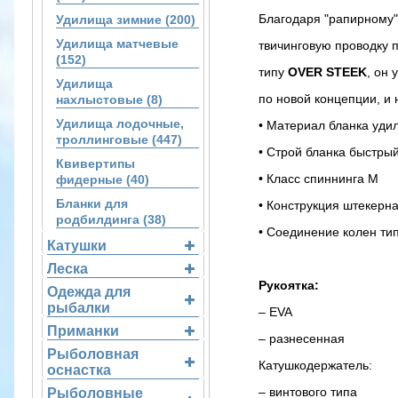
Благодаря "рапирному"
Удилища зимние (200)
Удилища матчевые
твичинговую проводку 
(152)
типу
OVER STEEK
, он
Удилища
по новой концепции, 
нахлыстовые (8)
Удилища лодочные,
• Материал бланка уди
троллинговые (447)
• Строй бланка быстры
Квивертипы
• Класс спиннинга M
фидерные (40)
Бланки для
• Конструкция штекерн
родбилдинга (38)
• Соединение колен тип
Катушки
Леска
Рукоятка:
Одежда для
рыбалки
– EVA
Приманки
– разнесенная
Рыболовная
Катушкодержатель:
оснастка
– винтового типа
Рыболовные