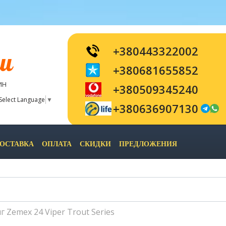
+380443322002
и
+380681655852
ИН
+380509345240
Select Language
▼
+380636907130
ОСТАВКА
ОПЛАТА
СКИДКИ
ПРЕДЛОЖЕНИЯ
 Zemex 24 Viper Trout Series