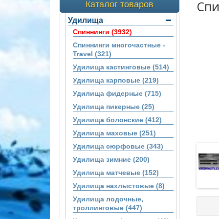
Спи
Каталог товаров
Удилища
Спиннинги (3932)
Спиннинги многочастные -
Travel (321)
Удилища кастинговые (514)
Удилища карповые (219)
Удилища фидерные (715)
Удилища пикерные (25)
Удилища болонские (412)
Удилища маховые (251)
Удилища сюрфовые (343)
Удилища зимние (200)
Удилища матчевые (152)
Удилища нахлыстовые (8)
Удилища лодочные,
троллинговые (447)