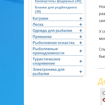
Квивертипы фидерные (40)
Но
Бланки для родбилдинга
(38)
ра
Катушки
си
Леска
Одежда для рыбалки
У 
Приманки
мо
Рыболовная оснастка
Сп
Рыболовные
принадлежности
быс
Туристическое
снаряжение
Электроника для
рыбалки
Д
С