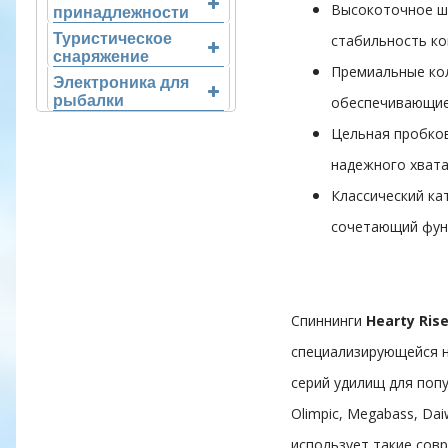
Высокоточное ш
принадлежности
Туристическое
стабильность ко
снаряжение
Премиальные коль
Электроника для
рыбалки
обеспечивающие 
Цельная пробков
надежного хвата
Классический ка
сочетающий фун
Спиннинги
Hearty Ris
специализирующейся н
серий удилищ для попу
Olimpic, Megabass, Da
использует такие совр