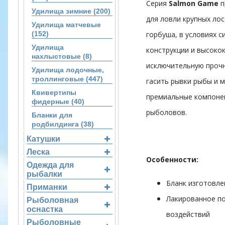
Серия
Salmon Game
п
Удилища зимние (200)
для ловли крупных лос
Удилища матчевые
(152)
горбуша, в условиях 
Удилища
конструкции и высоко
нахлыстовые (8)
исключительную прочн
Удилища лодочные,
троллинговые (447)
гасить рывки рыбы и м
Квивертипы
премиальные компоне
фидерные (40)
рыболовов.
Бланки для
родбилдинга (38)
Катушки
Леска
Особенности:
Одежда для
рыбалки
Бланк изготовле
Приманки
Лакированное по
Рыболовная
оснастка
воздействий
Рыболовные