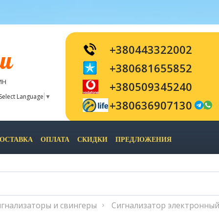
+380443322002
и
+380681655852
ИН
+380509345240
Select Language
▼
+380636907130
ОСТАВКА
ОПЛАТА
СКИДКИ
ПРЕДЛОЖЕНИЯ
гнализаторы и свингеры
Сигнализатор электронный S