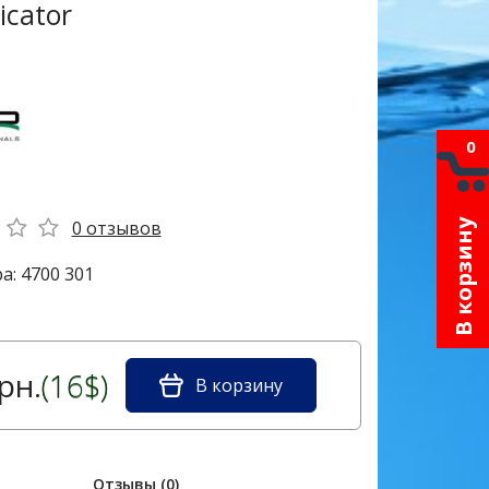
icator
0
0 отзывов
В корзину
а: 4700 301
рн.
(16$)
В корзину
Отзывы (0)