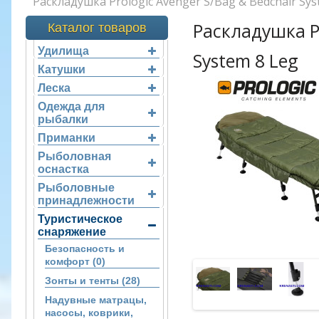
Раскладушка Prologic Avenger S/Bag & Bedchair Sys
Раскладушка Pr
Каталог товаров
Удилища
System 8 Leg
Катушки
Леска
Одежда для
рыбалки
Приманки
Рыболовная
оснастка
Рыболовные
принадлежности
Туристическое
снаряжение
Безопасность и
комфорт (0)
Зонты и тенты (28)
Надувные матрацы,
насосы, коврики,