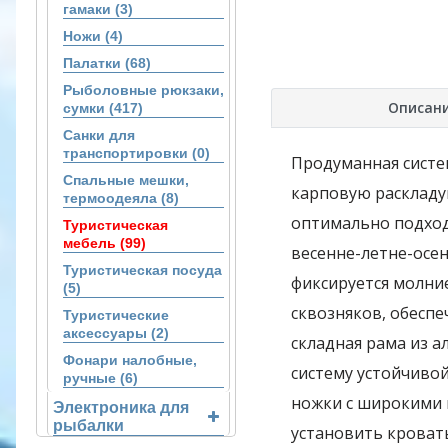
гамаки (3)
Ножи (4)
Палатки (68)
Рыболовные рюкзаки,
Описан
сумки (417)
Санки для
транспортировки (0)
Продуманная систе
Спальные мешки,
карповую раскладу
термоодеяла (8)
оптимально подход
Туристическая
мебель (99)
весенне-летне-осе
Туристическая посуда
фиксируется молни
(5)
сквозняков, обеспе
Туристические
аксессуары (2)
складная рама из а
Фонари налобные,
систему устойчивой
ручные (6)
ножки с широкими
Электроника для
рыбалки
установить кровать