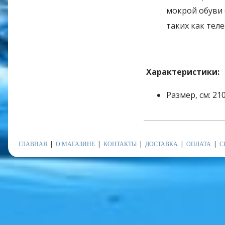
мокрой обуви 
таких как тел
Характеристики:
Размер, см: 21
ГЛАВНАЯ
О МАГАЗИНЕ
КОНТАКТЫ
ДОСТАВКА
ОПЛАТА
С