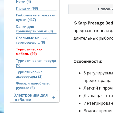
Ножи (4)
Палатки (68)
Описан
Рыболовные рюкзаки,
сумки (417)
K-Karp Presage Bed
Санки для
предназначенная д
транспортировки (0)
длительных рыболо
Спальные мешки,
термоодеяла (8)
Туристическая
мебель (99)
Туристическая посуда
Особенности:​
(5)
Туристические
6 регулируемы
аксессуары (2)
предотвращаю
Фонари налобные,
Лёгкий и про
ручные (6)
Дышащая сетча
Электроника для
рыбалки
Интегрирован
Водонепрониц