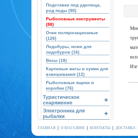
Подставки под удилища,
род поды (90)
Рыболовные инструменты
(88)
Мно
Очки поляризационные
тру
(126)
Ледобуры, ножи для
мат
ледобуров (16)
исп
Весы (18)
Изг
Карповые маты и сумки для
взвешивания (12)
Рыболовные ящики и
коробки (76)
Туристическое
снаряжение
Электроника для
рыбалки
ГЛАВНАЯ
О МАГАЗИНЕ
КОНТАКТЫ
ДОСТАВКА