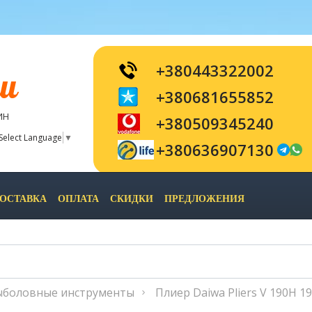
+380443322002
и
+380681655852
ИН
+380509345240
Select Language
▼
+380636907130
ОСТАВКА
ОПЛАТА
СКИДКИ
ПРЕДЛОЖЕНИЯ
ыболовные инструменты
Плиер Daiwa Pliers V 190H 1