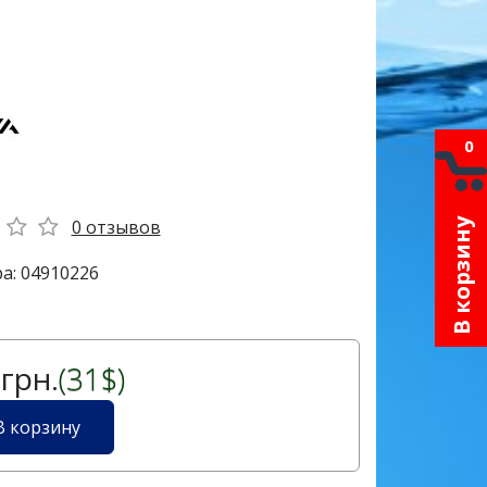
0
0 отзывов
В корзину
а: 04910226
грн.
(31$)
В корзину