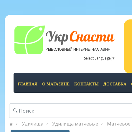
Укр
Снасти
РЫБОЛОВНЫЙ ИНТЕРНЕТ-МАГАЗИН
Select Language
▼
ГЛАВНАЯ
О МАГАЗИНЕ
КОНТАКТЫ
ДОСТАВКА
Удилища
Удилища матчевые
Матчевое 