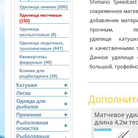
Shimano Speedcast
Удилища зимние (200)
современное матев
Удилища матчевые
добавление матери
(152)
прочным, 
Удилища
нахлыстовые (8)
удилище катушк
Удилища лодочные,
и качественными т
троллинговые (447)
Данное удилище 
Квивертипы
фидерные (40)
большой, трофейно
Бланки для
родбилдинга (38)
Катушки
Леска
Дополнит
Одежда для
рыбалки
Матчевое удил
Приманки
длина 4,2м тес
Рыболовная
оснастка
Рыболовные