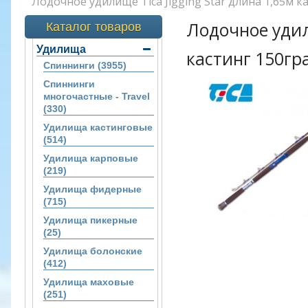
Лодочное удилище Tica Jigging Star длина 1,65м к
Лодочное удили
Каталог товаров
Удилища
кастинг 150г
Спиннинги (3955)
Спиннинги
многочастные - Travel
(330)
Удилища кастинговые
(514)
Удилища карповые
(219)
Удилища фидерные
(715)
Удилища пикерные
(25)
Удилища болонские
(412)
Удилища маховые
(251)