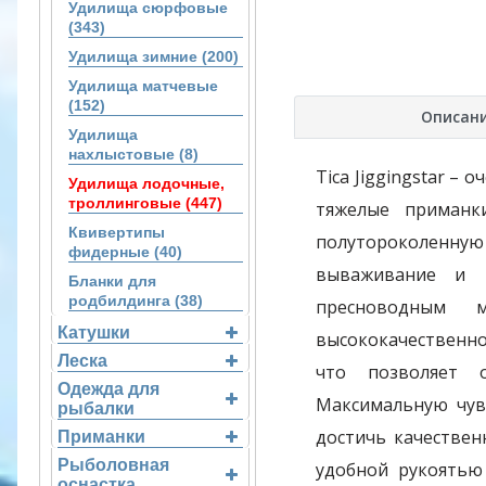
Удилища сюрфовые
(343)
Удилища зимние (200)
Удилища матчевые
(152)
Описан
Удилища
нахлыстовые (8)
Tica Jiggingstar –
Удилища лодочные,
троллинговые (447)
тяжелые приманк
Квивертипы
полутороколенн
фидерные (40)
вываживание и 
Бланки для
родбилдинга (38)
пресноводным 
Катушки
высококачественног
Леска
что позволяет 
Одежда для
Максимальную чув
рыбалки
достичь качествен
Приманки
Рыболовная
удобной рукоятью 
оснастка