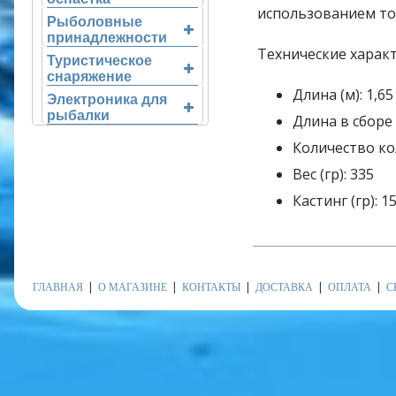
использованием то
Рыболовные
принадлежности
Технические харак
Туристическое
снаряжение
Длина (м): 1,65
Электроника для
рыбалки
Длина в сборе 
Количество ко
Вес (гр): 335
Кастинг (гр): 1
ГЛАВНАЯ
О МАГАЗИНЕ
КОНТАКТЫ
ДОСТАВКА
ОПЛАТА
С