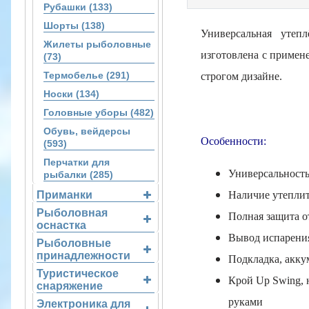
Рубашки (133)
Шорты (138)
Универсальная утеп
Жилеты рыболовные
изготовлена с примен
(73)
Термобелье (291)
строгом дизайне.
Носки (134)
Головные уборы (482)
Обувь, вейдерсы
Особенности:
(593)
Перчатки для
Универсальност
рыбалки (285)
Приманки
Наличие утепли
Рыболовная
Полная защита о
оснастка
Вывод испарения
Рыболовные
принадлежности
Подкладка, акку
Туристическое
Крой Up Swing, 
снаряжение
руками
Электроника для