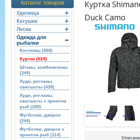
Куртка Shimano
Каталог товаров
Удилища
Duck Camo
Катушки
Леска
Одежда для
рыбалки
Костюмы (568)
Куртки (624)
Штаны, комбинезоны
(349)
Худи, регланы,
свитшоты (439)
Худи, регланы,
свитшоты с принтом
рыб (100)
Футболки, джерси
(244)
Футболки, джерси с
принтом рыб (114)
Описан