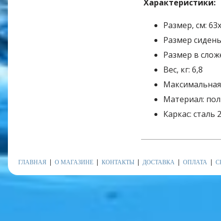
Характеристики:
Размер, см: 63
Размер сиденья
Размер в слож
Вес, кг: 6,8
Максимальная н
Материал: пол
Каркас: сталь
ГЛАВНАЯ
О МАГАЗИНЕ
КОНТАКТЫ
ДОСТАВКА
ОПЛАТА
С