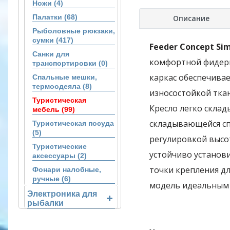
Ножи (4)
Палатки (68)
Описание
Рыболовные рюкзаки,
сумки (417)
Feeder Concept Si
Санки для
комфортной фидерн
транспортировки (0)
каркас обеспечивае
Спальные мешки,
термоодеяла (8)
износостойкой тка
Туристическая
Кресло легко скла
мебель (99)
складывающейся сп
Туристическая посуда
(5)
регулировкой высо
Туристические
устойчиво установ
аксессуары (2)
точки крепления дл
Фонари налобные,
ручные (6)
модель идеальным 
Электроника для
рыбалки