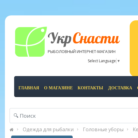
Укр
Снасти
РЫБОЛОВНЫЙ ИНТЕРНЕТ-МАГАЗИН
Select Language
▼
ГЛАВНАЯ
О МАГАЗИНЕ
КОНТАКТЫ
ДОСТАВКА
Одежда для рыбалки
Головные уборы
К