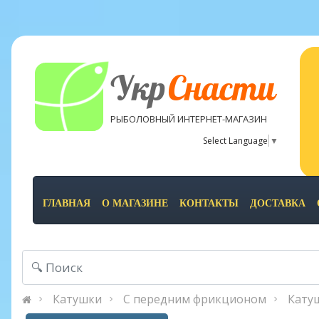
Укр
Снасти
РЫБОЛОВНЫЙ ИНТЕРНЕТ-МАГАЗИН
Select Language
▼
ГЛАВНАЯ
О МАГАЗИНЕ
КОНТАКТЫ
ДОСТАВКА
Катушки
С передним фрикционом
Катуш