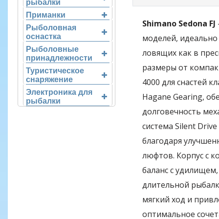
рыбалки
Приманки
Shimano Sedona FJ
Рыболовная
оснастка
моделей, идеально
Рыболовные
ловящих как в прес
принадлежности
размеры от компак
Туристическое
снаряжение
4000 для снастей к
Электроника для
Hagane Gearing, о
рыбалки
долговечность мех
система Silent Dri
благодаря улучшен
люфтов. Корпус с 
баланс с удилищем,
длительной рыбалк
мягкий ход и привл
оптимальное сочета