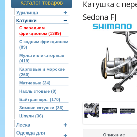
Катушка с пе
Каталог товаров
Удилища
Sedona FJ
Катушки
С передним
фрикционом (1389)
С задним фрикционом
(89)
Мультипликаторные
(419)
Карповые и морские
(260)
Матчевые (24)
Нахлыстовые (8)
Байтраннеры (170)
Зимние катушки (36)
Шпули (36)
Леска
Одежда для
Описание