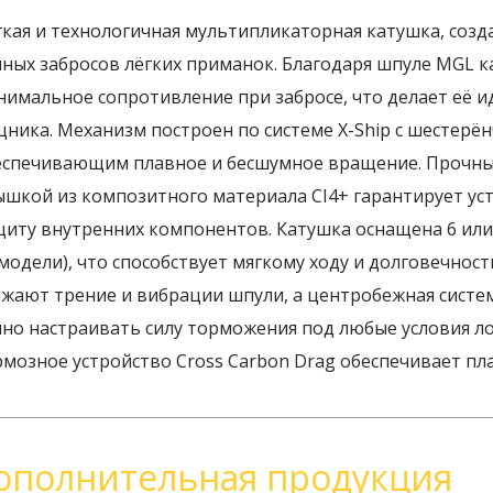
гкая и технологичная мультипликаторная катушка, созд
чных забросов лёгких приманок. Благодаря шпуле MGL к
нимальное сопротивление при забросе, что делает её и
щника. Механизм построен по системе X-Ship с шестерё
еспечивающим плавное и бесшумное вращение. Прочный
ышкой из композитного материала CI4+ гарантирует ус
щиту внутренних компонентов. Катушка оснащена 6 или
модели), что способствует мягкому ходу и долговечност
жают трение и вибрации шпули, а центробежная система
чно настраивать силу торможения под любые условия 
рмозное устройство Cross Carbon Drag обеспечивает пл
ополнительная продукция