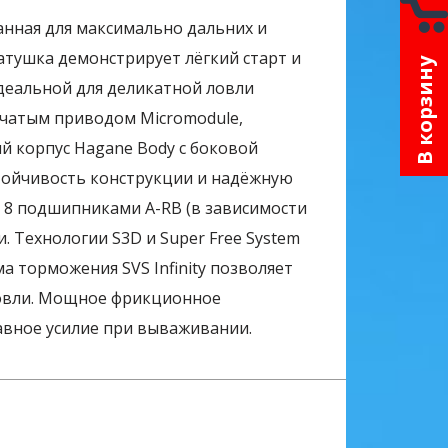
анная для максимально дальних и
атушка демонстрирует лёгкий старт и
В корзину
деальной для деликатной ловли
нчатым приводом Micromodule,
 корпус Hagane Body с боковой
тойчивость конструкции и надёжную
 8 подшипниками A-RB (в зависимости
и. Технологии S3D и Super Free System
 торможения SVS Infinity позволяет
ловли. Мощное фрикционное
авное усилие при вываживании.