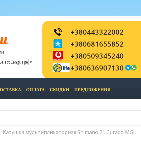
+380443322002
и
+380681655852
ИН
+380509345240
Select Language
▼
+380636907130
ОСТАВКА
ОПЛАТА
СКИДКИ
ПРЕДЛОЖЕНИЯ
Катушка мультипликаторная Shimano 21 Curado MGL