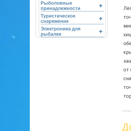
Рыболовные
Лё
принадлежности
Туристическое
то
снаряжение
ми
Электроника для
хи
рыбалки
об
кр
за
от 
сни
то
то
Д