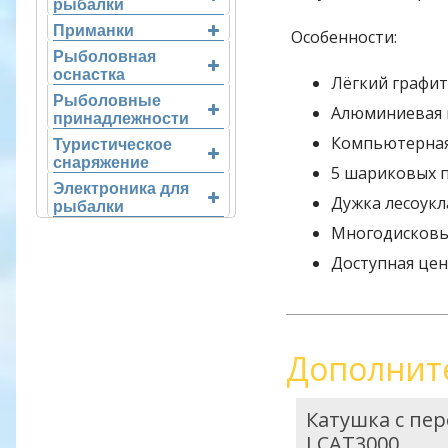
рыбалки
Приманки
Особенности:
Рыболовная
оснастка
Лёгкий графит
Рыболовные
Алюминиевая 
принадлежности
Компьютерная
Туристическое
снаряжение
5 шариковых 
Электроника для
Дужка лесоук
рыбалки
Многодисковы
Доступная цен
Дополнит
Катушка с пер
LCAT3000