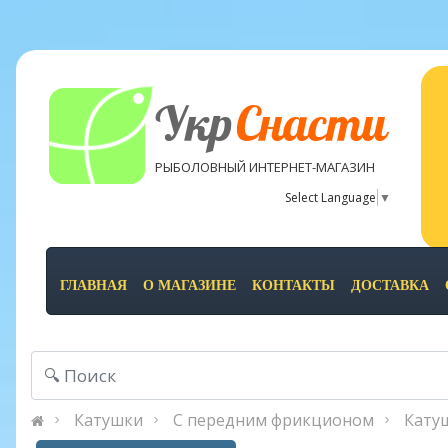
Укр
Снасти
РЫБОЛОВНЫЙ ИНТЕРНЕТ-МАГАЗИН
Select Language
▼
ГЛАВНАЯ
О МАГАЗИНЕ
КОНТАКТЫ
ДОСТАВКА
Катушки
С передним фрикционом
Катуш