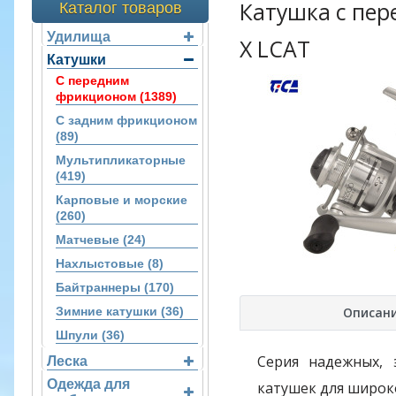
Катушка с пер
Каталог товаров
Удилища
X LCAT
Катушки
С передним
фрикционом (1389)
С задним фрикционом
(89)
Мультипликаторные
(419)
Карповые и морские
(260)
Матчевые (24)
Нахлыстовые (8)
Байтраннеры (170)
Описан
Зимние катушки (36)
Шпули (36)
Серия надежных, 
Леска
Одежда для
катушек для широк