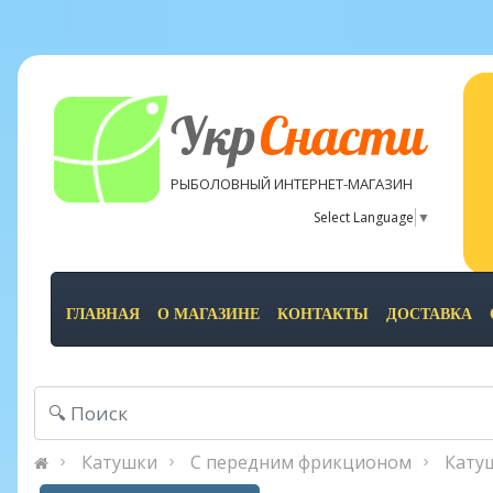
Укр
Снасти
РЫБОЛОВНЫЙ ИНТЕРНЕТ-МАГАЗИН
Select Language
▼
ГЛАВНАЯ
О МАГАЗИНЕ
КОНТАКТЫ
ДОСТАВКА
Катушки
С передним фрикционом
Кату