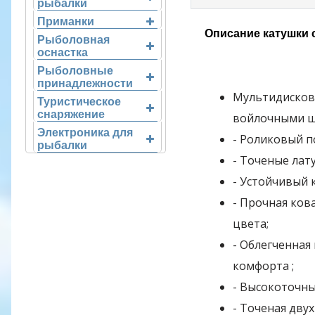
рыбалки
Приманки
Описание катушки
Рыболовная
оснастка
Рыболовные
принадлежности
Мультидисков
Туристическое
снаряжение
войлочными ш
Электроника для
- Роликовый п
рыбалки
- Точеные лат
- Устойчивый 
- Прочная ков
цвета;
- Облегченная
комфорта ;
- Высокоточн
- Точеная дву