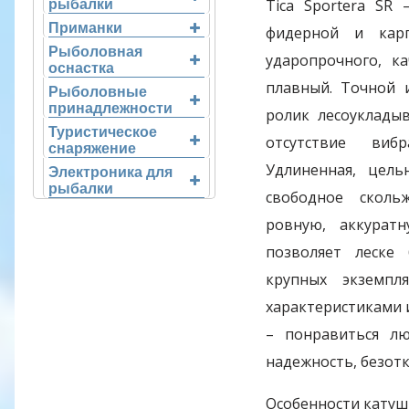
Tica Sportera SR 
рыбалки
Приманки
фидерной и карп
Рыболовная
ударопрочного, к
оснастка
плавный. Точной 
Рыболовные
принадлежности
ролик лесоуклады
Туристическое
отсутствие виб
снаряжение
Удлиненная, цель
Электроника для
рыбалки
свободное сколь
ровную, аккурат
позволяет леске
крупных экземпл
характеристиками и
– понравиться л
надежность, безот
Особенности катуш