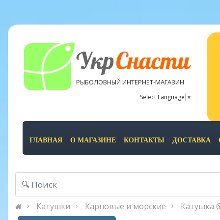
Укр
Снасти
РЫБОЛОВНЫЙ ИНТЕРНЕТ-МАГАЗИН
Select Language
▼
ГЛАВНАЯ
О МАГАЗИНЕ
КОНТАКТЫ
ДОСТАВКА
Катушки
Карповые и морские
Катушка б