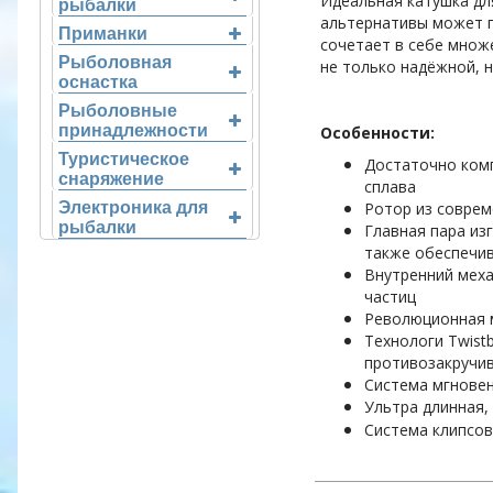
Идеальная катушка для
рыбалки
альтернативы может п
Приманки
сочетает в себе множ
Рыболовная
не только надёжной, 
оснастка
Рыболовные
принадлежности
Особенности:
Туристическое
Достаточно комп
снаряжение
сплава
Электроника для
Ротор из соврем
рыбалки
Главная пара изг
также обеспечив
Внутренний меха
частиц
Революционная 
Технологи Twist
противозакручив
Система мгновенн
Ультра длинная,
Система клипсов