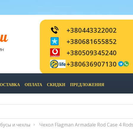
+380443322002
и
+380681655852
ИН
+380509345240
+380636907130
ОСТАВКА
ОПЛАТА
СКИДКИ
ПРЕДЛОЖЕНИЯ
бусы и чехлы
Чехол Flagman Armadale Rod Case 4 Rod