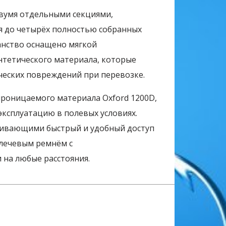
двумя отдельными секциями,
я до четырёх полностью собранных
анство оснащено мягкой
нтетического материала, которые
ческих повреждений при перевозке.
роницаемого материала Oxford 1200D,
эксплуатацию в полевых условиях.
ивающими быстрый и удобный доступ
плечевым ремнём с
на любые расстояния.