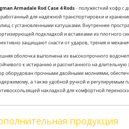
agman Armadale Rod Case 4 Rods
- полужёсткий кофр с 
зработанный для надёжной транспортировки и хранени
илищ с установленными катушками. Внутреннее простр
ортизирующей подкладкой и вставками из плотного си
фективно защищают снасти от ударов, трения и механи
ешняя оболочка выполнена из высокопрочного водонеп
тойчивого к истиранию и рассчитанного на длительную 
фр оборудован прочными двойными молниями, обеспеч
содержимому, а также удобной ручкой и регулируемым 
отивоскользящей накладкой для комфортной переноски 
ополнительная продукция