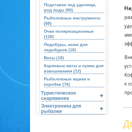
Подставки под удилища,
Fl
род поды (90)
ра
Рыболовные инструменты
(88)
уд
Очки поляризационные
ам
(126)
эф
Ледобуры, ножи для
ледобуров (16)
Вн
Весы (18)
ус
Карповые маты и сумки для
взвешивания (12)
Ко
Рыболовные ящики и
к 
коробки (76)
пр
Туристическое
снаряжение
Электроника для
рыбалки
Д