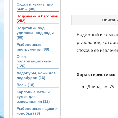
Садки и куканы для
рыбы (40)
Подсачеки и багорики
Описан
(252)
Подставки под
удилища, род поды
Надежный и компак
(90)
рыболовов, которы
Рыболовные
инструменты (88)
способе её извлече
Очки
поляризационные
(126)
Ледобуры, ножи для
Характеристики:
ледобуров (16)
Весы (18)
Длина, см: 75
Карповые маты и
сумки для
взвешивания (12)
Рыболовные ящики и
коробки (76)