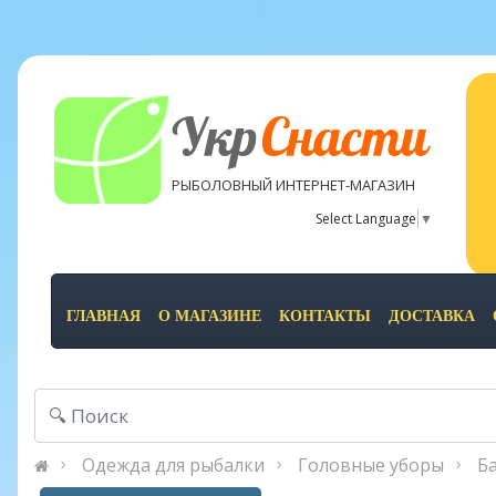
Укр
Снасти
РЫБОЛОВНЫЙ ИНТЕРНЕТ-МАГАЗИН
Select Language
▼
ГЛАВНАЯ
О МАГАЗИНЕ
КОНТАКТЫ
ДОСТАВКА
Одежда для рыбалки
Головные уборы
Ба