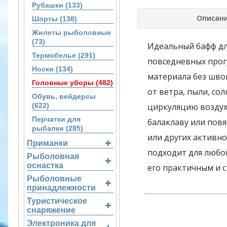
Рубашки (133)
Описан
Шорты (138)
Жилеты рыболовные
(73)
Идеальный бафф дл
Термобелье (291)
повседневных прог
Носки (134)
материала без шво
Головные уборы (482)
от ветра, пыли, со
Обувь, вейдерсы
(622)
циркуляцию воздуха
Перчатки для
балаклаву или повя
рыбалки (285)
или других активно
Приманки
подходит для любог
Рыболовная
оснастка
его практичным и 
Рыболовные
принадлежности
Туристическое
снаряжение
Электроника для