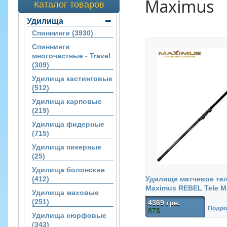
Maximus
Каталог товаров
Удилища
Спиннинги (3930)
Спиннинги
многочастные - Travel
(309)
Удилища кастинговые
(512)
Удилища карповые
(219)
Удилища фидерные
(715)
Удилища пикерные
(25)
Удилища болонские
(412)
Удилище матчевое те
Maximus REBEL Tele M
Удилища маховые
(251)
4369 грн.
Подро
87$
Удилища сюрфовые
(343)