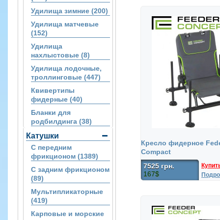
Удилища зимние (200)
Удилища матчевые
(152)
Удилища
нахлыстовые (8)
Удилища лодочные,
троллинговые (447)
Квивертипы
фидерные (40)
Бланки для
родбилдинга (38)
Катушки
Кресло фидерное Fede
С передним
Compact
фрикционом (1389)
Купит
7525 грн.
С задним фрикционом
167$
Подро
(89)
Мультипликаторные
(419)
Карповые и морские