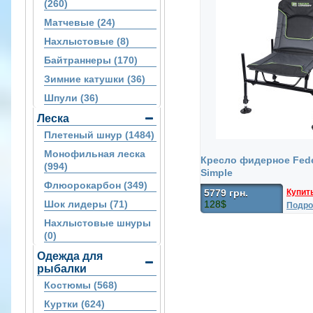
(260)
Матчевые (24)
Нахлыстовые (8)
Байтраннеры (170)
Зимние катушки (36)
Шпули (36)
Леска
Плетеный шнур (1484)
Монофильная леска
Кресло фидерное Fede
(994)
Simple
Флюорокарбон (349)
Купит
5779 грн.
Шок лидеры (71)
128$
Подро
Нахлыстовые шнуры
(0)
Одежда для
рыбалки
Костюмы (568)
Куртки (624)