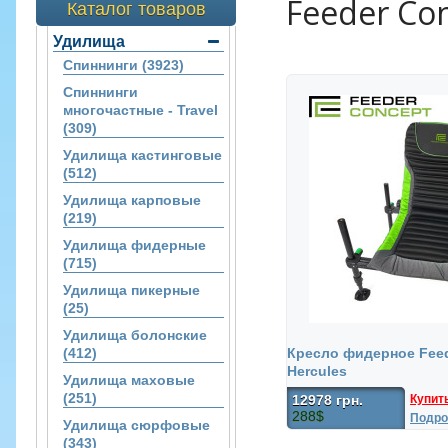
Feeder Co
Каталог товаров
Удилища
Спиннинги (3923)
Спиннинги
многочастные - Travel
(309)
Удилища кастинговые
(512)
Удилища карповые
(219)
Удилища фидерные
(715)
Удилища пикерные
(25)
Удилища болонские
(412)
Кресло фидерное Feed
Hercules
Удилища маховые
(251)
Купит
12978 грн.
288$
Подро
Удилища сюрфовые
(343)